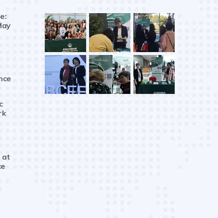
e:
May
nce
c
rk
 at
ce