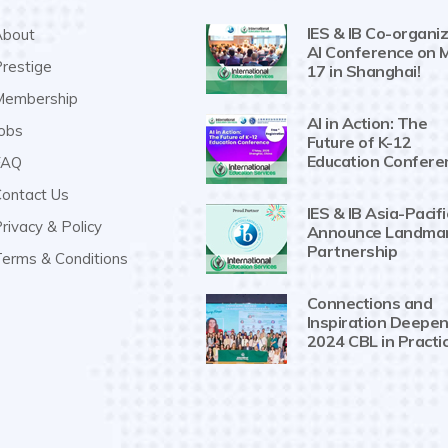
IES & IB Co-organiz
bout
AI Conference on 
restige
17 in Shanghai!
embership
AI in Action: The
obs
Future of K-12
Education Confere
AQ
ontact Us
IES & IB Asia-Pacifi
rivacy & Policy
Announce Landma
Partnership
erms & Conditions
Connections and
Inspiration Deepen
2024 CBL in Practi