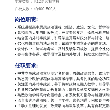
学校类型： K12走读制学校
在校人数： 约400-500人
岗位职责:
• 系统讲授高中思想政治课程（经济、政治、文化、哲学
• 紧扣高考大纲与时政热点，开展专题复习、命题分析与
• 结合国内外时事政策，引导学生开展时政分析与讨论，
• 强化思想道德与法治教育，帮助学生树立正确的世界观
• 设计作业、测试与考试，及时反馈学习成效，提供个性化
• 参与集体备课、教学研讨及校内外培训，持续优化教学实
任职要求
:
• 中共党员或政治立场坚定者优先，思想政治教育、政治
• 熟悉高中政治课程体系与高考考纲，具备扎实的理论功
• 关注国内外时事政策，善于将时政热点融入教学，引导
• 具备较强的思想政治教育能力，能自觉落实立德树人根
• 熟悉政治学科高考命题特点，有系统复习指导与解题训
• 语言表达严谨清晰，善于与学生、家长沟通，积极参与
• 主动关注理论发展、政策动向与教学改革，具有自我更