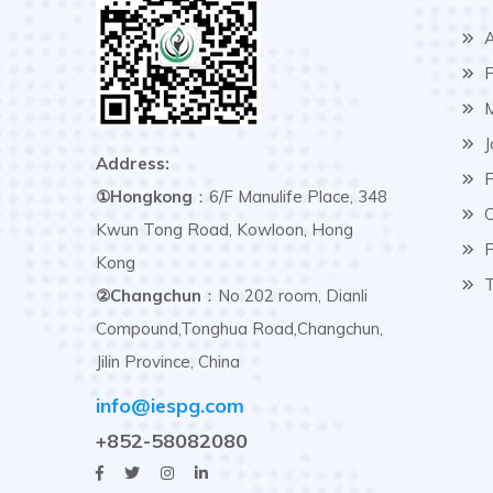
A
P
M
J
Address:
F
①Hongkong
：6/F Manulife Place, 348
C
Kwun Tong Road, Kowloon, Hong
P
Kong
T
②Changchun
：No 202 room, Dianli
Compound,Tonghua Road,Changchun,
Jilin Province, China
info@iespg.com
+852-58082080