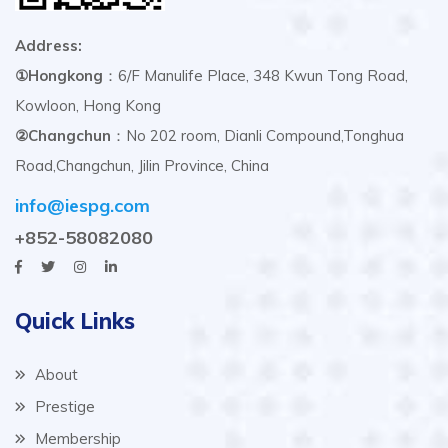
Address:
①Hongkong
：6/F Manulife Place, 348 Kwun Tong Road,
Kowloon, Hong Kong
②Changchun
：No 202 room, Dianli Compound,Tonghua
Road,Changchun, Jilin Province, China
info@iespg.com
+852-58082080
Quick Links
About
Prestige
Membership