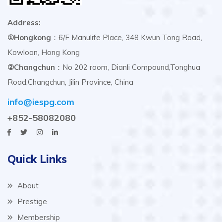
Address:
①Hongkong
：6/F Manulife Place, 348 Kwun Tong Road,
Kowloon, Hong Kong
②Changchun
：No 202 room, Dianli Compound,Tonghua
Road,Changchun, Jilin Province, China
info@iespg.com
+852-58082080
Quick Links
About
Prestige
Membership