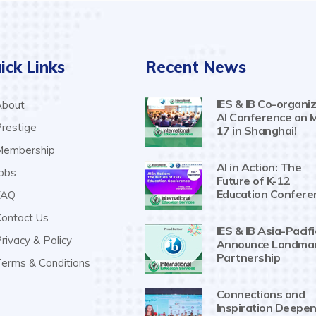
ick Links
Recent News
IES & IB Co-organiz
bout
AI Conference on 
restige
17 in Shanghai!
embership
AI in Action: The
obs
Future of K-12
Education Confere
AQ
ontact Us
IES & IB Asia-Pacifi
rivacy & Policy
Announce Landma
Partnership
erms & Conditions
Connections and
Inspiration Deepen