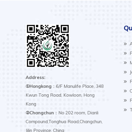
Qu
A
P
M
J
Address:
F
①Hongkong
：6/F Manulife Place, 348
C
Kwun Tong Road, Kowloon, Hong
P
Kong
T
②Changchun
：No 202 room, Dianli
Compound,Tonghua Road,Changchun,
Jilin Province, China