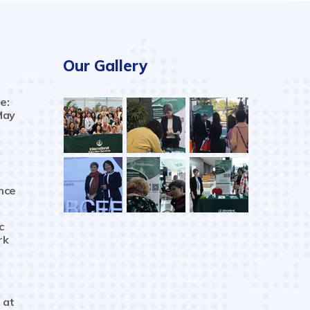
Our Gallery
e:
May
nce
c
rk
 at