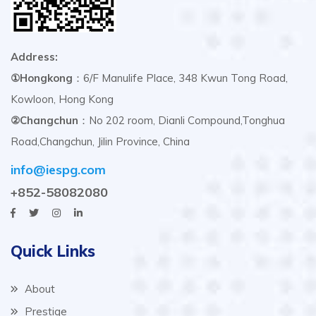
Address:
①Hongkong
：6/F Manulife Place, 348 Kwun Tong Road,
Kowloon, Hong Kong
②Changchun
：No 202 room, Dianli Compound,Tonghua
Road,Changchun, Jilin Province, China
info@iespg.com
+852-58082080
Quick Links
About
Prestige