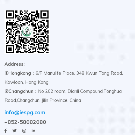
Address:
①Hongkong
：6/F Manulife Place, 348 Kwun Tong Road,
Kowloon, Hong Kong
②Changchun
：No 202 room, Dianli Compound,Tonghua
Road,Changchun, Jilin Province, China
info@iespg.com
+852-58082080