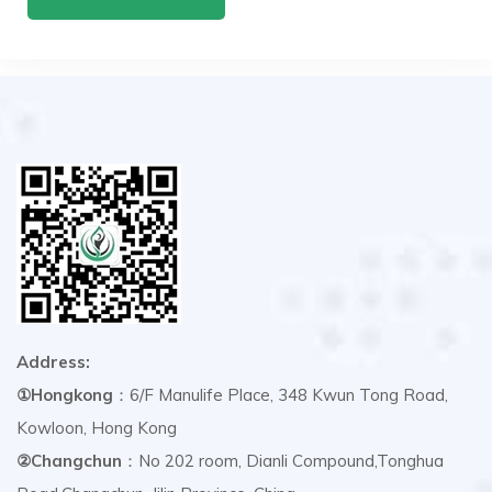
Address:
①Hongkong
：6/F Manulife Place, 348 Kwun Tong Road,
Kowloon, Hong Kong
②Changchun
：No 202 room, Dianli Compound,Tonghua