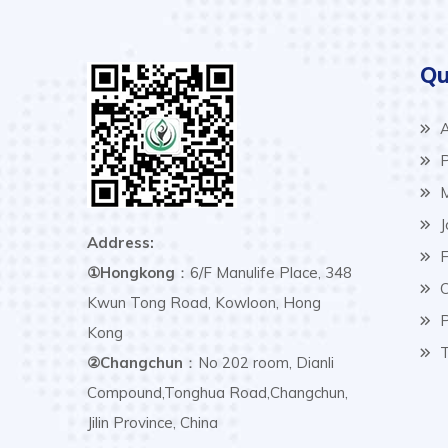
Qu
A
P
M
J
Address:
F
①Hongkong
：6/F Manulife Place, 348
C
Kwun Tong Road, Kowloon, Hong
P
Kong
T
②Changchun
：No 202 room, Dianli
Compound,Tonghua Road,Changchun,
Jilin Province, China