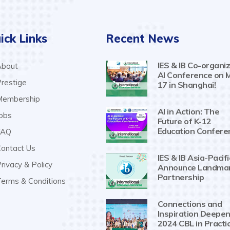
ick Links
Recent News
IES & IB Co-organiz
bout
AI Conference on 
restige
17 in Shanghai!
embership
AI in Action: The
obs
Future of K-12
Education Confere
AQ
ontact Us
IES & IB Asia-Pacifi
rivacy & Policy
Announce Landma
Partnership
erms & Conditions
Connections and
Inspiration Deepen
2024 CBL in Practi