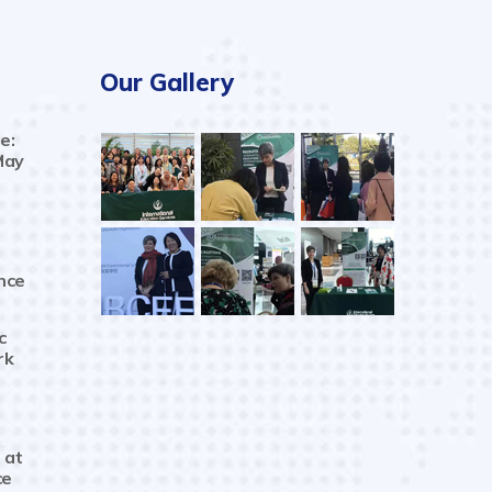
Our Gallery
e:
May
nce
c
rk
 at
ce